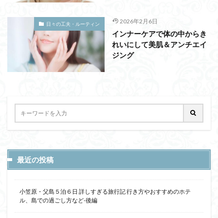
2026年2月6日
日々の工夫・ルーティン
インナーケアで体の中からき
れいにして美肌＆アンチエイ
ジング
最近の投稿
小笠原・父島５泊６日 詳しすぎる旅行記 行き方やおすすめのホテ
ル、島での過ごし方など-後編