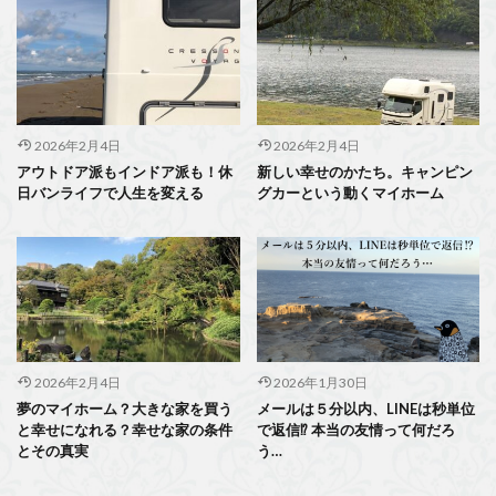
2026年2月4日
2026年2月4日
アウトドア派もインドア派も！休
新しい幸せのかたち。キャンピン
日バンライフで人生を変える
グカーという動くマイホーム
2026年2月4日
2026年1月30日
夢のマイホーム？大きな家を買う
メールは５分以内、LINEは秒単位
と幸せになれる？幸せな家の条件
で返信⁉ 本当の友情って何だろ
とその真実
う…