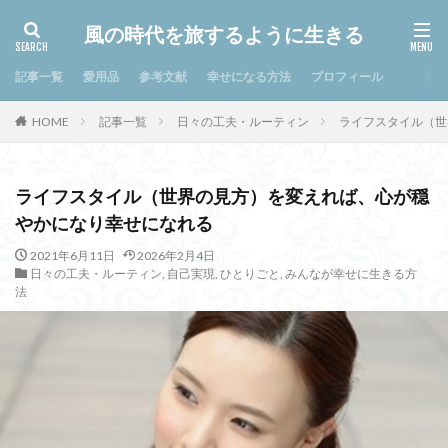
風の時代を旅するように生きる
記事一覧
愛用品
参考文献
幸せになる方法
プロフィール
HOME
記事一覧
日々の工夫・ルーティン
ライフスタイル（世
ライフスタイル（世界の見方）を変えれば、心が穏
やかになり幸せになれる
2021年6月11日
2026年2月4日
日々の工夫・ルーティン
,
自己実現
,
ひとりごと
,
みんなが幸せに生きる方
法