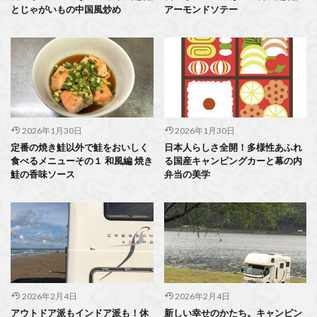
とじゃがいもの中国風炒め
アーモンドソテー
2026年1月30日
2026年1月30日
定番の焼き鮭以外で鮭をおいしく
日本人らしさ全開！多様性あふれ
食べるメニューその１ 和風編 焼き
る国産キャンピングカーと幕の内
鮭の香味ソース
弁当の美学
2026年2月4日
2026年2月4日
アウトドア派もインドア派も！休
新しい幸せのかたち。キャンピン