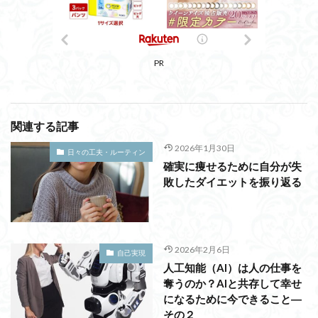
PR
関連する記事
2026年1月30日
日々の工夫・ルーティン
確実に痩せるために自分が失
敗したダイエットを振り返る
2026年2月6日
自己実現
人工知能（AI）は人の仕事を
奪うのか？AIと共存して幸せ
になるために今できること―
その２