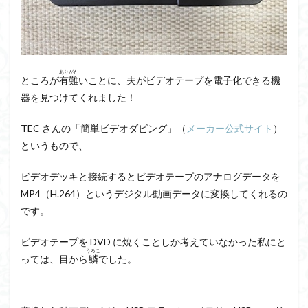
ありがた
ところが
有難
いことに、夫がビデオテープを電子化できる機
器を見つけてくれました！
TEC さんの「簡単ビデオダビング」（
メーカー公式サイト
）
というもので、
ビデオデッキと接続するとビデオテープのアナログデータを
MP4（H.264）というデジタル動画データに変換してくれるの
です。
ビデオテープを DVD に焼くことしか考えていなかった私にと
うろこ
っては、目から
鱗
でした。