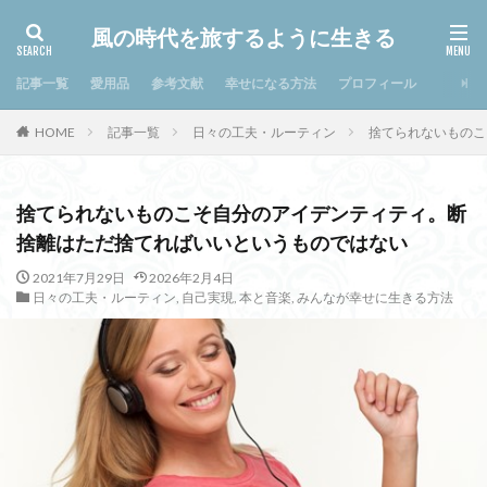
風の時代を旅するように生きる
記事一覧
愛用品
参考文献
幸せになる方法
プロフィール
HOME
記事一覧
日々の工夫・ルーティン
捨てられないものこ
捨てられないものこそ自分のアイデンティティ。断
捨離はただ捨てればいいというものではない
2021年7月29日
2026年2月4日
日々の工夫・ルーティン
,
自己実現
,
本と音楽
,
みんなが幸せに生きる方法