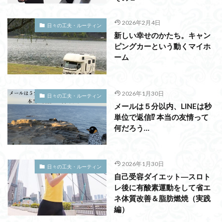
2026年2月4日
日々の工夫・ルーティン
新しい幸せのかたち。キャン
ピングカーという動くマイホ
ーム
2026年1月30日
日々の工夫・ルーティン
メールは５分以内、LINEは秒
単位で返信⁉ 本当の友情って
何だろう…
2026年1月30日
日々の工夫・ルーティン
自己受容ダイエット―スロト
レ後に有酸素運動をして省エ
ネ体質改善＆脂肪燃焼（実践
編）