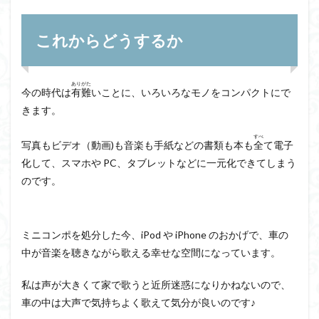
これからどうするか
ありがた
今の時代は
有難
いことに、いろいろなモノをコンパクトにで
きます。
すべ
写真もビデオ（動画)も音楽も手紙などの書類も本も
全
て電子
化して、スマホや PC、タブレットなどに一元化できてしまう
のです。
ミニコンポを処分した今、iPod や iPhone のおかげで、車の
中が音楽を聴きながら歌える幸せな空間になっています。
私は声が大きくて家で歌うと近所迷惑になりかねないので、
車の中は大声で気持ちよく歌えて気分が良いのです♪