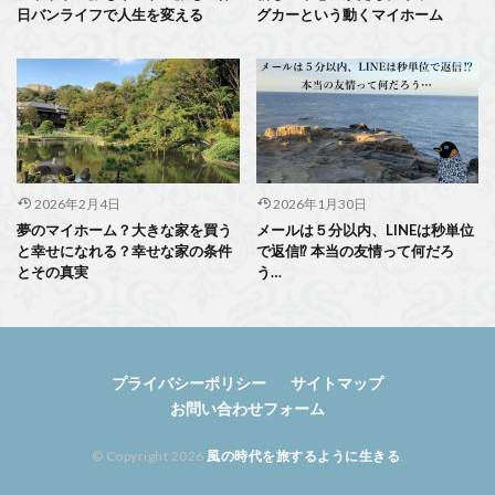
日バンライフで人生を変える
グカーという動くマイホーム
2026年2月4日
2026年1月30日
夢のマイホーム？大きな家を買う
メールは５分以内、LINEは秒単位
と幸せになれる？幸せな家の条件
で返信⁉ 本当の友情って何だろ
とその真実
う…
プライバシーポリシー
サイトマップ
お問い合わせフォーム
© Copyright 2026
風の時代を旅するように生きる
.