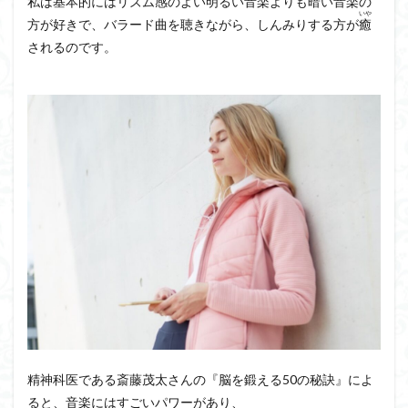
私は基本的にはリズム感のよい明るい音楽よりも暗い音楽の
いや
方が好きで、バラード曲を聴きながら、しんみりする方が
癒
されるのです。
精神科医である斎藤
茂
太
さんの『脳を鍛える50の秘訣』によ
ると、音楽にはすごいパワーがあり、